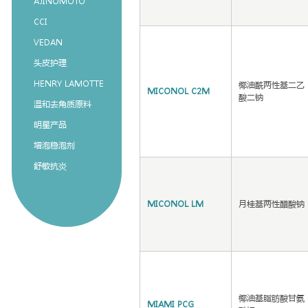
AJINOMOTO
CCI
VEDAN
头皮护理
HENRY LAMOTTE
椰油酰两性基二乙
MICONOL C2M
酸二钠
温和去角质原料
明星产品
增泡稳泡剂
舒敏抗炎
MICONOL LM
月桂基两性醋酸钠
椰油基脂肪酸甘氨
MIAMI PCG