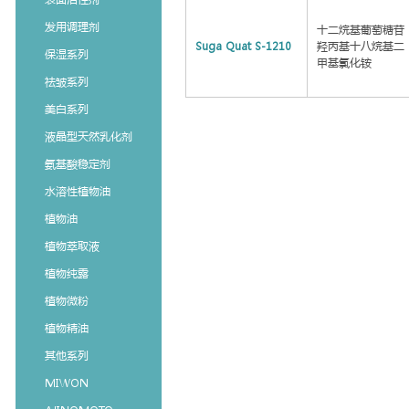
发用调理剂
十二烷基葡萄糖苷
Suga Quat S-1210
羟丙基十八烷基二
保湿系列
甲基氯化铵
祛皱系列
美白系列
液晶型天然乳化剂
氨基酸稳定剂
水溶性植物油
植物油
植物萃取液
植物纯露
植物微粉
植物精油
其他系列
MIWON