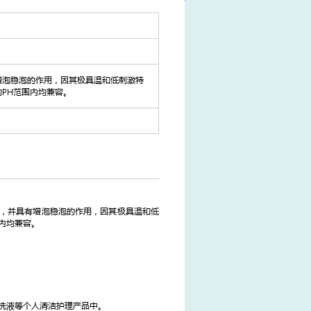
增泡稳泡的作用，因其极具温和低刺激特
PH范围内均兼容。
量，并具有增泡稳泡的作用，因其极具温和低
内均兼容。
洗液等个人清洁护理产品中。