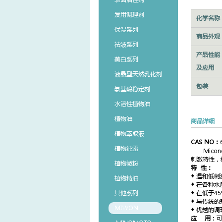
发用调理剂
化学名称
保湿系列
商品外观
祛皱系列
产品性能
美白系列
及应用
液晶型天然乳化剂
包装
氨基酸稳定剂
水溶性植物油
植物油
商品详细
植物萃取液
CAS NO：
植物纯露
Micon
刺激特性，
植物微粉
特 性：
◆
温和低刺
植物精油
◆
在各种水
其他系列
◆
在低于4
◆
与传统的
MIWON
◆
优越的调
应 用
：