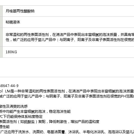
月桂基两性醋酸钠
粘稠液体
非常温和的两性表面活性剂，在清洁产品中表现出丰富细腻的泡沫质量，并具有
性，被广泛的应用于婴儿产品中；与阴离子、阳离子及非离子表面活性剂在很宽的
180KG
68647-44-9
ol LM是一种非常温和的两性表面活性剂，在清洁产品中表现出丰富细腻的泡沫质
被广泛的应用于婴儿产品中；与阴离子、阳离子及非离子表面活性剂在很宽的PH范围
激性及清爽的洗感
质中均能产生丰富细腻的泡沫，稳定泡沫性能
5℃下仍能保持体系粘度稳定
表面活性剂（如硫酸盐）复配，降低刺激性，增加产品的温和度
理性能
可广泛应用于洗发水、洗面奶、皂基洁面膏、沐浴乳、半皂化沐浴乳、泡泡浴以及婴儿