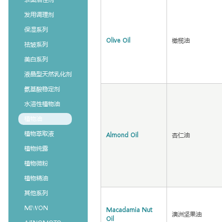
发用调理剂
保湿系列
Olive Oil
橄榄油
祛皱系列
美白系列
液晶型天然乳化剂
氨基酸稳定剂
水溶性植物油
植物油
植物萃取液
Almond Oil
杏仁油
植物纯露
植物微粉
植物精油
其他系列
MIWON
Macadamia Nut
澳洲坚果油
Oil