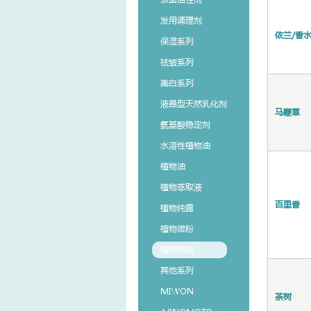
发用调理剂
依兰/香
保湿系列
祛皱系列
美白系列
液晶型天然乳化剂
马鞭草
氨基酸稳定剂
水溶性植物油
植物油
植物萃取液
百里香
植物纯露
植物微粉
植物精油
其他系列
MIWON
茶树