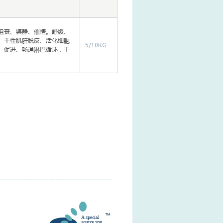
沮丧、镇静、催情。舒缓、
、干性肌肝脱皮、活化细胞
5/10KG
。促进、畅通淋巴循环，干
。