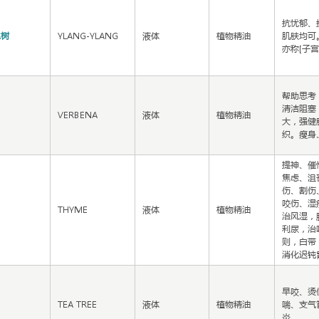
抗忧郁、
水树
YLANG-YLANG
液体
植物精油
肌肤均可
亦称[子宫
帮助思考
清洁阻塞
VERBENA
液体
植物精油
大，强健
织。瘦身
提神、催
焦虑、沮
伤、割伤
咬伤、湿
THYME
液体
植物精油
治风湿，
利尿，治
则，白带
消化迟钝
早咬、烫
TEA TREE
液体
植物精油
喘、支气
炎。