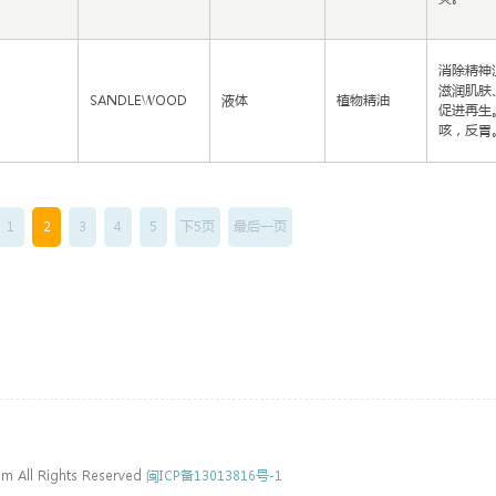
消除精神
滋润肌肤
SANDLEWOOD
液体
植物精油
促进再生
咳，反胃
1
2
3
4
5
下5页
最后一页
m All Rights Reserved
闽ICP备13013816号-1