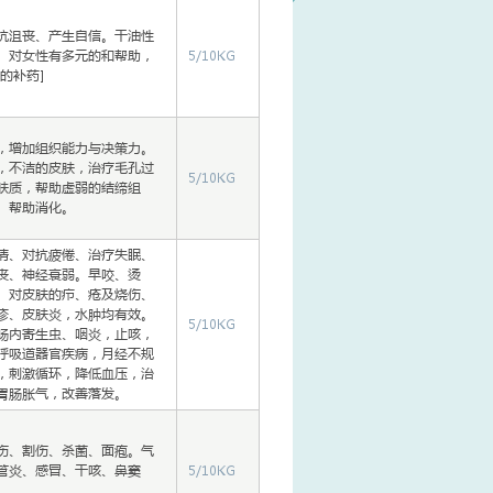
抗沮丧、产生自信。干油性
。对女性有多元的和帮助，
5/10KG
的补药]
，增加组织能力与决策力。
，不洁的皮肤，治疗毛孔过
5/10KG
肤质，帮助虚弱的结缔组
、帮助消化。
情、对抗疲倦、治疗失眠、
丧、神经衰弱。早咬、烫
、对皮肤的疖、疮及烧伤、
疹、皮肤炎，水肿均有效。
5/10KG
肠内寄生虫、咽炎，止咳，
呼吸道器官疾病，月经不规
，刺激循环，降低血压，治
胃肠胀气，改善落发。
伤、割伤、杀菌、面疱。气
管炎、感冒、干咳、鼻窦
5/10KG