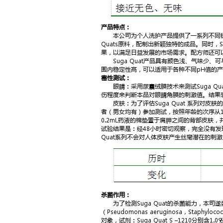
产品特点：
本公司为个人洗护产品提供了一系列不同链长
Quats原料，配制出新颖独特的成品。同时，
果，以满足日益发展的市场需求。配方师还可
Suga Quat产品具有颜色浅、气味少、可
围内稳定性高，可以适用于各种不同pH值的
毒性测试：
眼睛：采用尿囊绒膜技术来测试Suga Qua
伤程度来判断本品对眼睛角膜的刺激值。结果表明
皮肤：为了评估Suga Quat 系列对皮肤的刺激
者（男女均有）参加测试，按照年龄的次序从16到
0.2mL药液的棉垫置于肩胛之间的背部皮肤
试验结果是：经48小时密切观察，完全没有发
Quat系列不会对人体皮肤产生丝毫潜在的刺
杀菌作用：
为了检测Suga Quat的杀菌能力，本司遂委
（Pseudomonas aeruginosa，Staphyl
对象，试剂：Suga Quat S –1210分别含