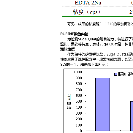
可见，成品的粘度随S－1210的增加而依次迅速
RUBINE染色实验
为检测Suga Quat的附着能力，特进行了红
温和、柔软等特点，表明Suga Quat是一种
泡沫性质
作为独特的护发季氨盐，Suga Quats
性剂应用于洗护配方中一般发泡能力弱，甚至消
SLS的一半。结果如下图所示：