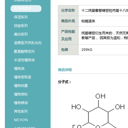
发用调理剂
化学名称
十二烷基葡萄糖苷羟丙基十八
保湿系列
商品外观
粘稠液体
祛皱系列
产品性能
烷基糖苷衍生而来的，天然无
美白系列
素等产品， 因其极为温和，
及应用
液晶型天然乳化剂
包装
209KG
氨基酸稳定剂
水溶性植物油
植物油
商品详细
植物萃取液
分子式：
植物纯露
植物微粉
植物精油
其他系列
MIWON