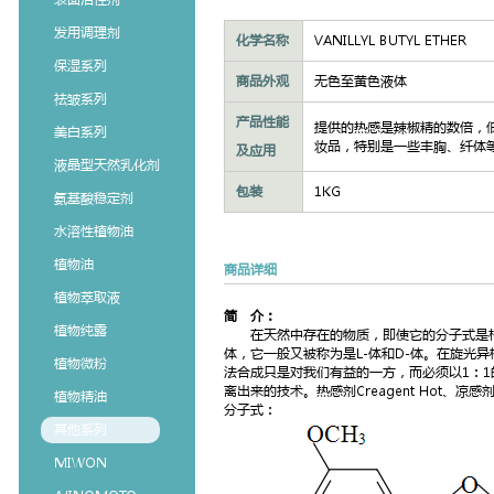
发用调理剂
化学名称
VANILLYL BUTYL ETHER
保湿系列
商品外观
无色至黄色液体
祛皱系列
产品性能
提供的热感是辣椒精的数倍，
美白系列
妆品，特别是一些丰胸、纤体
及应用
液晶型天然乳化剂
包装
1KG
氨基酸稳定剂
水溶性植物油
植物油
商品详细
植物萃取液
简
介：
植物纯露
在天然中存在的物质，即使它的分子式是相
体，它一般又被称为是L-体和D-体。在旋光
植物微粉
法合成只是对我们有益的一方，而必须以1：1的
离出来的技术。热感剂Creagent Hot、凉感
植物精油
分子式：
其他系列
MIWON