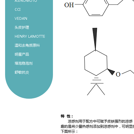
AJINOMOTO
CCI
VEDAN
头皮护理
HENRY LAMOTTE
温和去角质原料
明星产品
增泡稳泡剂
舒敏抗炎
特 性：
凉感剂用于配方中可赋予皮肤强烈的凉感，
趣的是将少量热感剂添加到凉感剂中，可明显
下图所示：