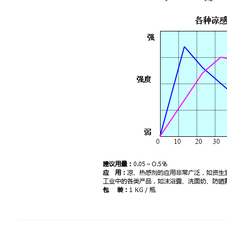
建议用量：
0.05～O.5％
应 用：
凉、热感剂的应用非常广泛，如资生
工业中的各类产品，如沫浴露、洗面奶、防晒
包 装：
1 KG／瓶