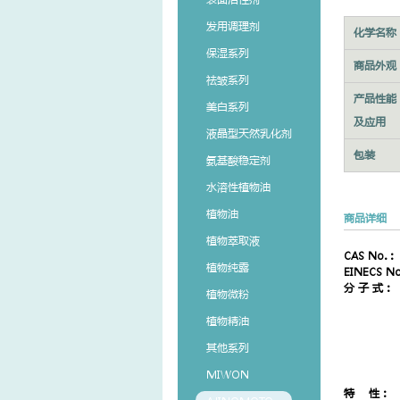
发用调理剂
化学名称
保湿系列
商品外观
祛皱系列
产品性能
美白系列
及应用
液晶型天然乳化剂
包装
氨基酸稳定剂
水溶性植物油
植物油
商品详细
植物萃取液
CAS No.：
植物纯露
EINECS N
分 子
植物微粉
植物精油
其他系列
MIWON
特 性：