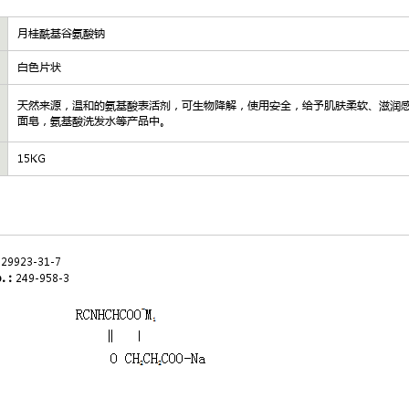
月桂酰基谷氨酸钠
白色片状
天然来源，温和的氨基酸表活剂，可生物降解，使用安全，给予肌肤柔软、滋润
面皂，氨基酸洗发水等产品中。
15KG
29923-31-7
o.：
249-958-3
 式：