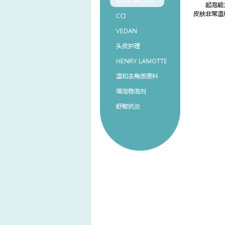
AJINOMOTO
起泡能力强
皮肤非常温
CCI
VEDAN
头皮护理
HENRY LAMOTTE
温和去角质原料
增泡稳泡剂
舒敏抗炎